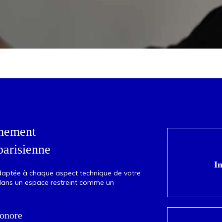
énement
nous fou
parisienne
audio 
égalemen
In
adaptée à chaque aspect technique de votre
acoustiq
dans un espace restreint comme un
tien
sonore