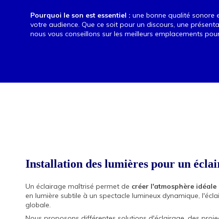
Pourquoi le son est essentiel :
une bonne qualité sonore
votre audience. Que ce soit pour un discours, une présent
nous vous conseillons sur les meilleurs emplacements pour 
Installation des lumières pour un écla
Un éclairage maîtrisé permet de
créer l'atmosphère idéal
en lumière subtile à un spectacle lumineux dynamique, l'écla
globale.
Nous proposons différentes solutions d'éclairage, des projec