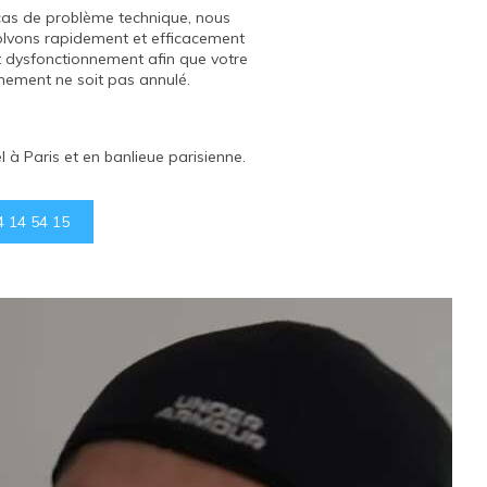
cas de problème technique, nous
cas de problème technique, nous
olvons rapidement et efficacement
olvons rapidement et efficacement
t dysfonctionnement afin que votre
t dysfonctionnement afin que votre
nement ne soit pas annulé.
nement ne soit pas annulé.
à Paris et en banlieue parisienne.
4 14 54 15