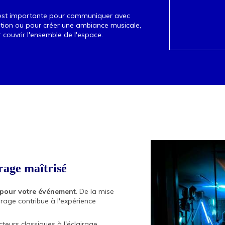
vous pouvez
ou sans ass
 est importante pour communiquer avec
ation ou pour créer une ambiance musicale,
couvrir l'ensemble de l'espace.
irage maîtrisé
e pour votre événement
. De la mise
irage contribue à l'expérience
teurs classiques à l'éclairage