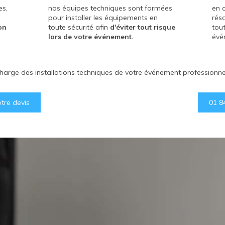
es,
es,
nos équipes techniques sont formées
nos équipes techniques sont formées
en 
en 
pour installer les équipements en
pour installer les équipements en
rés
rés
on
on
toute sécurité afin
toute sécurité afin
d'éviter tout risque
d'éviter tout risque
tou
tou
lors de votre événement.
lors de votre événement.
évé
évé
harge des installations techniques de votre événement professionnel 
re devis
01 8