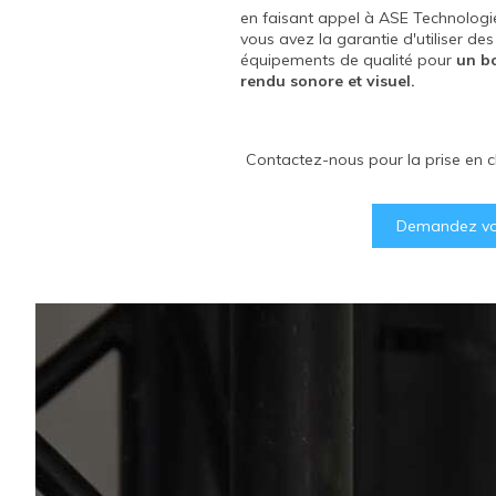
en faisant appel à ASE Technologi
en faisant appel à ASE Technologi
vous avez la garantie d'utiliser des
vous avez la garantie d'utiliser des
équipements de qualité pour
équipements de qualité pour
un b
un b
rendu sonore et visuel.
rendu sonore et visuel.
Contactez-nous pour la prise en c
Demandez vot