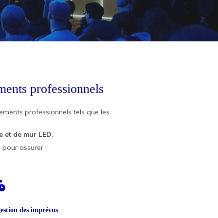
ements professionnels
ements professionnels tels que les
e et de mur LED
.
 pour assurer :
estion des imprévus
estion des imprévus