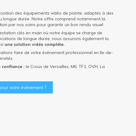
osition des équipements vidéo de pointe, adaptés à des
ou longue durée. Notre offre comprend notamment la
tion par nos soins pour garantir un bon rendu visuel.
estation clés en main où notre équipe se charge de
s locations de longue durée, nous assurons également la
nsi
une solution vidéo complète.
itons faire de votre événement professionnel en Ile-de-
nvités.
t confiance :
le Crous de Versailles, M6, TF1, OVH, La
 pour votre événement ?